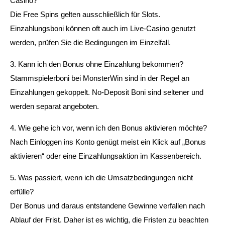
Casino?
Die Free Spins gelten ausschließlich für Slots.
Einzahlungsboni können oft auch im Live-Casino genutzt
werden, prüfen Sie die Bedingungen im Einzelfall.
3. Kann ich den Bonus ohne Einzahlung bekommen?
Stammspielerboni bei MonsterWin sind in der Regel an
Einzahlungen gekoppelt. No-Deposit Boni sind seltener und
werden separat angeboten.
4. Wie gehe ich vor, wenn ich den Bonus aktivieren möchte?
Nach Einloggen ins Konto genügt meist ein Klick auf „Bonus
aktivieren“ oder eine Einzahlungsaktion im Kassenbereich.
5. Was passiert, wenn ich die Umsatzbedingungen nicht
erfülle?
Der Bonus und daraus entstandene Gewinne verfallen nach
Ablauf der Frist. Daher ist es wichtig, die Fristen zu beachten