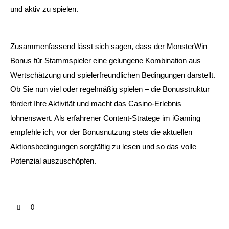
und aktiv zu spielen.
Zusammenfassend lässt sich sagen, dass der MonsterWin
Bonus für Stammspieler eine gelungene Kombination aus
Wertschätzung und spielerfreundlichen Bedingungen darstellt.
Ob Sie nun viel oder regelmäßig spielen – die Bonusstruktur
fördert Ihre Aktivität und macht das Casino-Erlebnis
lohnenswert. Als erfahrener Content-Stratege im iGaming
empfehle ich, vor der Bonusnutzung stets die aktuellen
Aktionsbedingungen sorgfältig zu lesen und so das volle
Potenzial auszuschöpfen.
0