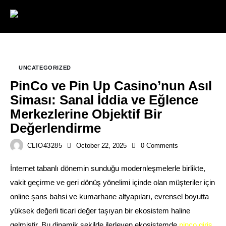
UNCATEGORIZED
PinCo ve Pin Up Casino’nun Asıl
Siması: Sanal İddia ve Eğlence
Merkezlerine Objektif Bir
Değerlendirme
CLIO43285
October 22, 2025
0
Comments
İnternet tabanlı dönemin sunduğu modernleşmelerle birlikte,
vakit geçirme ve geri dönüş yönelimi içinde olan müşteriler için
online şans bahsi ve kumarhane altyapıları, evrensel boyutta
yüksek değerli ticari değer taşıyan bir ekosistem haline
gelmiştir. Bu dinamik şekilde ilerleyen ekosistemde
pinco giriş