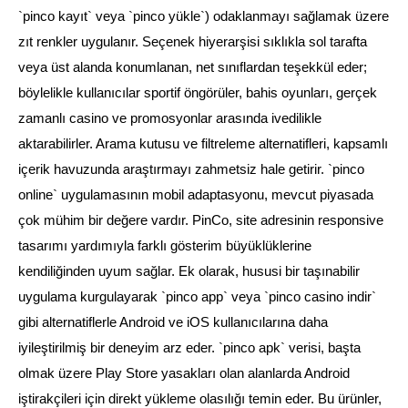
`pinco kayıt` veya `pinco yükle`) odaklanmayı sağlamak üzere
zıt renkler uygulanır. Seçenek hiyerarşisi sıklıkla sol tarafta
veya üst alanda konumlanan, net sınıflardan teşekkül eder;
böylelikle kullanıcılar sportif öngörüler, bahis oyunları, gerçek
zamanlı casino ve promosyonlar arasında ivedilikle
aktarabilirler. Arama kutusu ve filtreleme alternatifleri, kapsamlı
içerik havuzunda araştırmayı zahmetsiz hale getirir. `pinco
online` uygulamasının mobil adaptasyonu, mevcut piyasada
çok mühim bir değere vardır. PinCo, site adresinin responsive
tasarımı yardımıyla farklı gösterim büyüklüklerine
kendiliğinden uyum sağlar. Ek olarak, hususi bir taşınabilir
uygulama kurgulayarak `pinco app` veya `pinco casino indir`
gibi alternatiflerle Android ve iOS kullanıcılarına daha
iyileştirilmiş bir deneyim arz eder. `pinco apk` verisi, başta
olmak üzere Play Store yasakları olan alanlarda Android
iştirakçileri için direkt yükleme olasılığı temin eder. Bu ürünler,