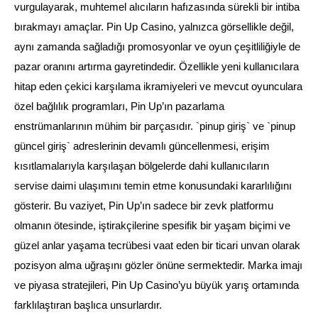
vurgulayarak, muhtemel alıcıların hafızasında sürekli bir intiba
bırakmayı amaçlar. Pin Up Casino, yalnızca görsellikle değil,
aynı zamanda sağladığı promosyonlar ve oyun çeşitliliğiyle de
pazar oranını artırma gayretindedir. Özellikle yeni kullanıcılara
hitap eden çekici karşılama ikramiyeleri ve mevcut oyunculara
özel bağlılık programları, Pin Up’ın pazarlama
enstrümanlarının mühim bir parçasıdır. `pinup giriş` ve `pinup
güncel giriş` adreslerinin devamlı güncellenmesi, erişim
kısıtlamalarıyla karşılaşan bölgelerde dahi kullanıcıların
servise daimi ulaşımını temin etme konusundaki kararlılığını
gösterir. Bu vaziyet, Pin Up’ın sadece bir zevk platformu
olmanın ötesinde, iştirakçilerine spesifik bir yaşam biçimi ve
güzel anlar yaşama tecrübesi vaat eden bir ticari unvan olarak
pozisyon alma uğraşını gözler önüne sermektedir. Marka imajı
ve piyasa stratejileri, Pin Up Casino’yu büyük yarış ortamında
farklılaştıran başlıca unsurlardır.