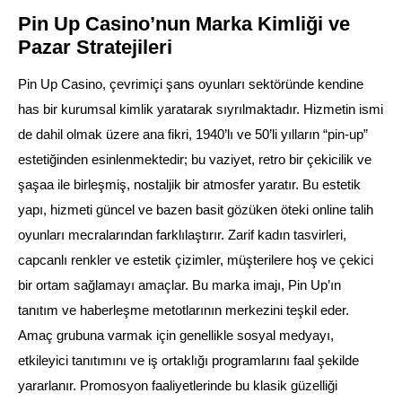
Pin Up Casino’nun Marka Kimliği ve
Pazar Stratejileri
Pin Up Casino, çevrimiçi şans oyunları sektöründe kendine
has bir kurumsal kimlik yaratarak sıyrılmaktadır. Hizmetin ismi
de dahil olmak üzere ana fikri, 1940’lı ve 50’li yılların “pin-up”
estetiğinden esinlenmektedir; bu vaziyet, retro bir çekicilik ve
şaşaa ile birleşmiş, nostaljik bir atmosfer yaratır. Bu estetik
yapı, hizmeti güncel ve bazen basit gözüken öteki online talih
oyunları mecralarından farklılaştırır. Zarif kadın tasvirleri,
capcanlı renkler ve estetik çizimler, müşterilere hoş ve çekici
bir ortam sağlamayı amaçlar. Bu marka imajı, Pin Up’ın
tanıtım ve haberleşme metotlarının merkezini teşkil eder.
Amaç grubuna varmak için genellikle sosyal medyayı,
etkileyici tanıtımını ve iş ortaklığı programlarını faal şekilde
yararlanır. Promosyon faaliyetlerinde bu klasik güzelliği