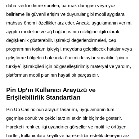
daha ivedi indirme süreleri, parmak damgası veya yüz
belirleme ile güvenli erişim ve duyurular gibi mobil aygıtlara
mahsus önemli özellikler arz eder. Ancak, uygulamanın verimi,
aygıtın modeline ve ağ bağlantısının niteliğine ilgili olarak
değişkenlik gösterebilir. İştirakçi değerlendirmeleri, cep
programının toplam işleyişi, meydana gelebilecek hatalar veya
geliştirme bölgeleri hakkında önemli detaylar sunabilir. `pinco
turkiye` iştirakçileri için bölgeselleştirilmiş materyal ve yardım,
platformun mobil planının hayati bir parçasıdır.
Pin Up’ın Kullanıcı Arayüzü ve
Erişilebilirlik Standartları
Pin Up Casino’nun arayüz tasarımı, uygulamanın tüm
geçmişe dönük ve çekici tarzını etkin bir biçimde gösterir.
Hareketli renkler, ilgi uyandırıcı görseller ve motif ile örtüşen
harfler, kullanıcılara keyifli ve hareketli bir estetik deneyim arz