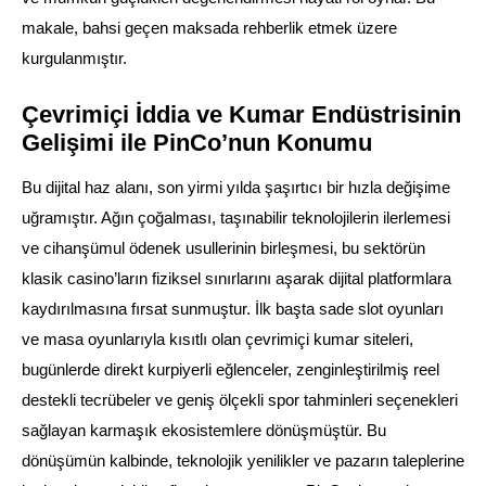
makale, bahsi geçen maksada rehberlik etmek üzere
kurgulanmıştır.
Çevrimiçi İddia ve Kumar Endüstrisinin
Gelişimi ile PinCo’nun Konumu
Bu dijital haz alanı, son yirmi yılda şaşırtıcı bir hızla değişime
uğramıştır. Ağın çoğalması, taşınabilir teknolojilerin ilerlemesi
ve cihanşümul ödenek usullerinin birleşmesi, bu sektörün
klasik casino’ların fiziksel sınırlarını aşarak dijital platformlara
kaydırılmasına fırsat sunmuştur. İlk başta sade slot oyunları
ve masa oyunlarıyla kısıtlı olan çevrimiçi kumar siteleri,
bugünlerde direkt kurpiyerli eğlenceler, zenginleştirilmiş reel
destekli tecrübeler ve geniş ölçekli spor tahminleri seçenekleri
sağlayan karmaşık ekosistemlere dönüşmüştür. Bu
dönüşümün kalbinde, teknolojik yenilikler ve pazarın taleplerine