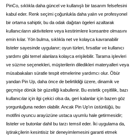
PinCo, sıklıkla daha güncel ve kullanışlı bir tasarım felsefesini
kabul eder. Renk seçimi çoğunlukla daha yalın ve profesyonel
bir ortama sahiptir, bu da odak dağıtan ögeleri azaltarak
kullanıcıların aktivitelere veya kestirimlere konsantre olmasını
emin kılar. Yön bulma, sıklıkla net ve kolayca kavranabilir
listeler sayesinde uygulanır; oyun türleri, fırsatlar ve kullanıcı
yardımı gibi temel alanlara kolayca erişilebilir. Tarama işlevleri
ve süzme seçenekleri, müşterilerin diledikleri materyalleri veya
müsabakaları süratle tespit etmelerine yardımcı olur. Öbür
yandan Pin Up, daha önce de belirtildiği üzere, dinamik ve
geçmişe dönük bir güzelliği kabullenir. Bu estetik çeşitlilik, bazı
kullanıcılar için ilgi çekici olsa da, geri kalanlar için bazen göz
yorgunluğuna neden olabilir. Ancak Pin Up’ın üstünlüğü, bu
motifini oyuncu arayüzüne ustaca uyumlu hale getirmesidir;
listeler ve butonlar dahil bu tarzı temsil eder. İki uygulama da,
iştirakçilerin kesintisiz bir deneyimlemesini garanti etmek