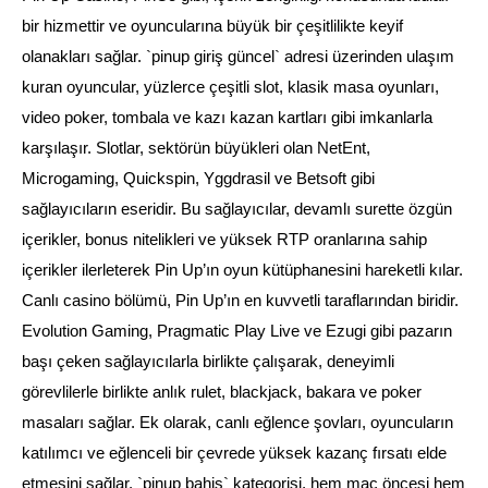
bir hizmettir ve oyuncularına büyük bir çeşitlilikte keyif
olanakları sağlar. `pinup giriş güncel` adresi üzerinden ulaşım
kuran oyuncular, yüzlerce çeşitli slot, klasik masa oyunları,
video poker, tombala ve kazı kazan kartları gibi imkanlarla
karşılaşır. Slotlar, sektörün büyükleri olan NetEnt,
Microgaming, Quickspin, Yggdrasil ve Betsoft gibi
sağlayıcıların eseridir. Bu sağlayıcılar, devamlı surette özgün
içerikler, bonus nitelikleri ve yüksek RTP oranlarına sahip
içerikler ilerleterek Pin Up’ın oyun kütüphanesini hareketli kılar.
Canlı casino bölümü, Pin Up’ın en kuvvetli taraflarından biridir.
Evolution Gaming, Pragmatic Play Live ve Ezugi gibi pazarın
başı çeken sağlayıcılarla birlikte çalışarak, deneyimli
görevlilerle birlikte anlık rulet, blackjack, bakara ve poker
masaları sağlar. Ek olarak, canlı eğlence şovları, oyuncuların
katılımcı ve eğlenceli bir çevrede yüksek kazanç fırsatı elde
etmesini sağlar. `pinup bahis` kategorisi, hem maç öncesi hem