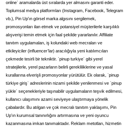
online` aramalarda üst sıralarda yer almasını garanti eder.
Toplumsal medya platformları (Instagram, Facebook, Telegram
vb.), Pin Up’ın görsel marka algısını sergilemek,
promosyonları ilan etmek ve potansiyel müşterilerle karşılıklı
alışverişi temin etmek için faal şekilde yararlanılır. Affiliate
tanıtım uygulamaları, iş kolundaki web mecraları ve
etkileyiciler (influencer’lar) aracılığıyla yeni katılımcıları
çekmede tesirli bir tekniktir. `pinup turkiye` gibi yerel
stratejilerle, yerel pazarların belirli gerekliliklerine ve yasal
kurallarına elverişli promosyonlar yürütülür. Ek olarak, `pinup
türkiye giriş` adreslerinin nizami şekilde yenilenmesi ve `pinup
yükle` seçenekleriyle taşınabilir uygulamaların teşvik edilmesi,
kullanıcı ulaşımını azami seviyeye ulaştırmaya yönelik
çabalardır. Bu atılgan ve çok mecralı tanıtım yaklaşımı, Pin
Up’ın kurumsal tanınırlığını artırmasına ve yeni oyuncu
kazanmasına imkan tanımaktadır. Reklam metotları, hizmetin