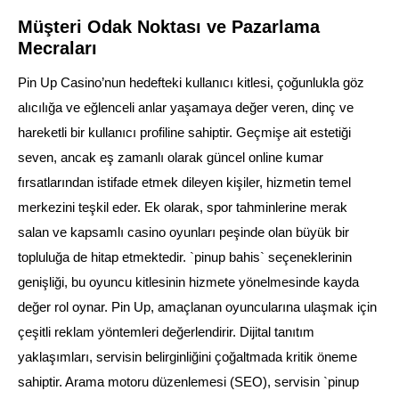
Müşteri Odak Noktası ve Pazarlama
Mecraları
Pin Up Casino’nun hedefteki kullanıcı kitlesi, çoğunlukla göz
alıcılığa ve eğlenceli anlar yaşamaya değer veren, dinç ve
hareketli bir kullanıcı profiline sahiptir. Geçmişe ait estetiği
seven, ancak eş zamanlı olarak güncel online kumar
fırsatlarından istifade etmek dileyen kişiler, hizmetin temel
merkezini teşkil eder. Ek olarak, spor tahminlerine merak
salan ve kapsamlı casino oyunları peşinde olan büyük bir
topluluğa de hitap etmektedir. `pinup bahis` seçeneklerinin
genişliği, bu oyuncu kitlesinin hizmete yönelmesinde kayda
değer rol oynar. Pin Up, amaçlanan oyuncularına ulaşmak için
çeşitli reklam yöntemleri değerlendirir. Dijital tanıtım
yaklaşımları, servisin belirginliğini çoğaltmada kritik öneme
sahiptir. Arama motoru düzenlemesi (SEO), servisin `pinup