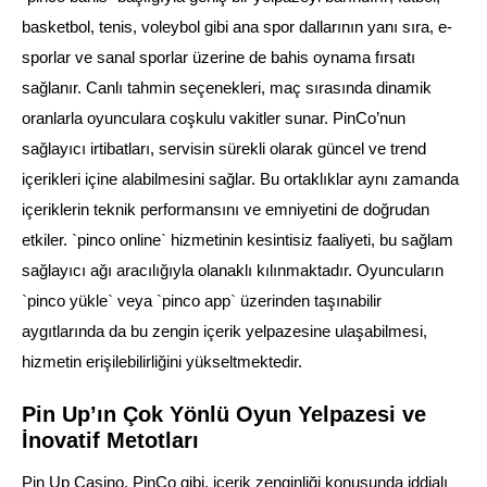
basketbol, tenis, voleybol gibi ana spor dallarının yanı sıra, e-
sporlar ve sanal sporlar üzerine de bahis oynama fırsatı
sağlanır. Canlı tahmin seçenekleri, maç sırasında dinamik
oranlarla oyunculara coşkulu vakitler sunar. PinCo’nun
sağlayıcı irtibatları, servisin sürekli olarak güncel ve trend
içerikleri içine alabilmesini sağlar. Bu ortaklıklar aynı zamanda
içeriklerin teknik performansını ve emniyetini de doğrudan
etkiler. `pinco online` hizmetinin kesintisiz faaliyeti, bu sağlam
sağlayıcı ağı aracılığıyla olanaklı kılınmaktadır. Oyuncuların
`pinco yükle` veya `pinco app` üzerinden taşınabilir
aygıtlarında da bu zengin içerik yelpazesine ulaşabilmesi,
hizmetin erişilebilirliğini yükseltmektedir.
Pin Up’ın Çok Yönlü Oyun Yelpazesi ve
İnovatif Metotları
Pin Up Casino, PinCo gibi, içerik zenginliği konusunda iddialı