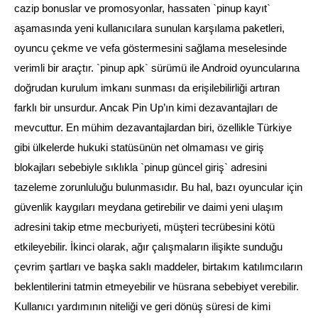
cazip bonuslar ve promosyonlar, hassaten `pinup kayıt`
aşamasında yeni kullanıcılara sunulan karşılama paketleri,
oyuncu çekme ve vefa göstermesini sağlama meselesinde
verimli bir araçtır. `pinup apk` sürümü ile Android oyuncularına
doğrudan kurulum imkanı sunması da erişilebilirliği artıran
farklı bir unsurdur. Ancak Pin Up’ın kimi dezavantajları de
mevcuttur. En mühim dezavantajlardan biri, özellikle Türkiye
gibi ülkelerde hukuki statüsünün net olmaması ve giriş
blokajları sebebiyle sıklıkla `pinup güncel giriş` adresini
tazeleme zorunluluğu bulunmasıdır. Bu hal, bazı oyuncular için
güvenlik kaygıları meydana getirebilir ve daimi yeni ulaşım
adresini takip etme mecburiyeti, müşteri tecrübesini kötü
etkileyebilir. İkinci olarak, ağır çalışmaların ilişikte sunduğu
çevrim şartları ve başka saklı maddeler, birtakım katılımcıların
beklentilerini tatmin etmeyebilir ve hüsrana sebebiyet verebilir.
Kullanıcı yardımının niteliği ve geri dönüş süresi de kimi