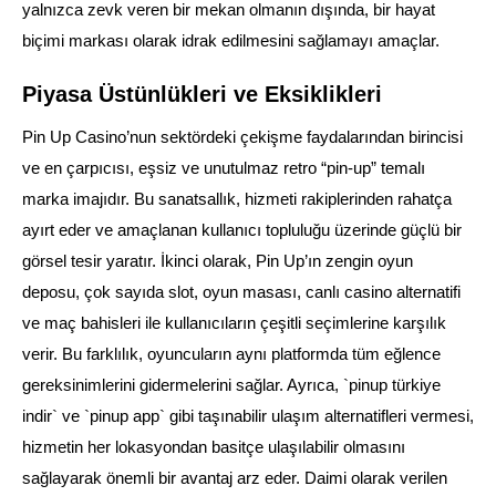
yalnızca zevk veren bir mekan olmanın dışında, bir hayat
biçimi markası olarak idrak edilmesini sağlamayı amaçlar.
Piyasa Üstünlükleri ve Eksiklikleri
Pin Up Casino’nun sektördeki çekişme faydalarından birincisi
ve en çarpıcısı, eşsiz ve unutulmaz retro “pin-up” temalı
marka imajıdır. Bu sanatsallık, hizmeti rakiplerinden rahatça
ayırt eder ve amaçlanan kullanıcı topluluğu üzerinde güçlü bir
görsel tesir yaratır. İkinci olarak, Pin Up’ın zengin oyun
deposu, çok sayıda slot, oyun masası, canlı casino alternatifi
ve maç bahisleri ile kullanıcıların çeşitli seçimlerine karşılık
verir. Bu farklılık, oyuncuların aynı platformda tüm eğlence
gereksinimlerini gidermelerini sağlar. Ayrıca, `pinup türkiye
indir` ve `pinup app` gibi taşınabilir ulaşım alternatifleri vermesi,
hizmetin her lokasyondan basitçe ulaşılabilir olmasını
sağlayarak önemli bir avantaj arz eder. Daimi olarak verilen